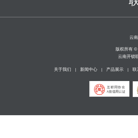
云南
版权所有 ©
云南开锁联系
关于我们
新闻中心
产品展示
联
|
|
|